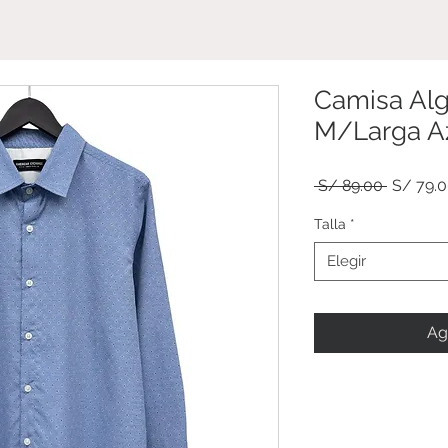
TIENDA
Camisa Alg
M/Larga A
Precio
 S/ 89.00 
S/ 79.
Talla
*
Elegir
Ag