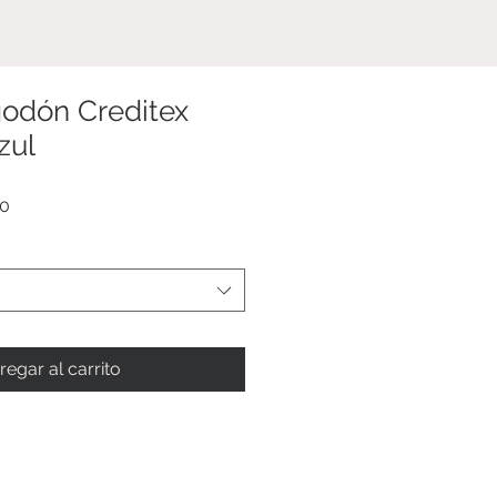
NOSOTROS
odón Creditex
zul
Precio
00
de
oferta
regar al carrito