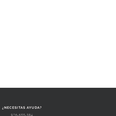
¿NECESITAS AYUDA?
926-655-384