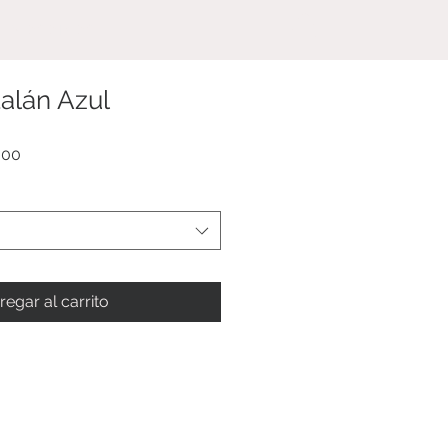
NOSOTROS
alán Azul
Precio
.00
de
oferta
regar al carrito