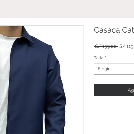
TIENDA
Casaca Cat
Precio
 S/ 159.00 
S/ 119
Talla
*
Elegir
Ag