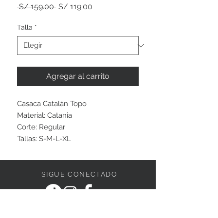
Precio
Precio
 S/ 159.00 
S/ 119.00
de
oferta
Talla
*
Agregar al carrito
Casaca Catalán Topo
Material: Catania
Corte: Regular
Tallas: S-M-L-XL
SIGUE CONECTADO
ESCRÍBENOS