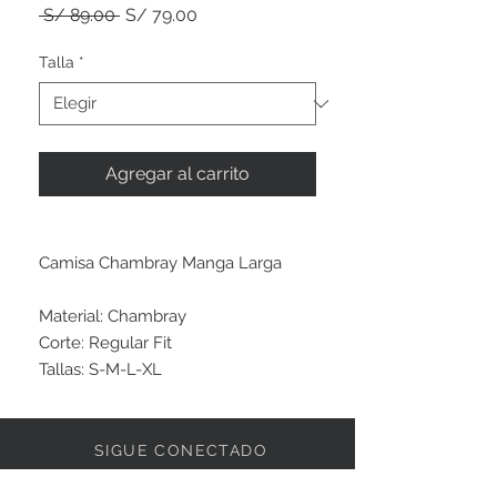
Precio
Precio
 S/ 89.00 
S/ 79.00
de
oferta
Talla
*
Agregar al carrito
Camisa Chambray Manga Larga
Material: Chambray
Corte: Regular Fit
Tallas: S-M-L-XL
SIGUE CONECTADO