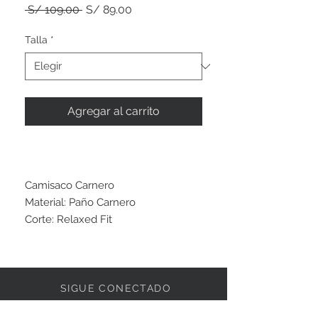
Precio
Precio
 S/ 109.00 
S/ 89.00
de
oferta
Talla
*
Agregar al carrito
Camisaco Carnero
Material: Paño Carnero
Corte: Relaxed Fit
SIGUE CONECTADO