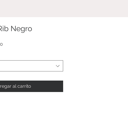
NOSOTROS
Rib Negro
Precio
00
de
oferta
regar al carrito