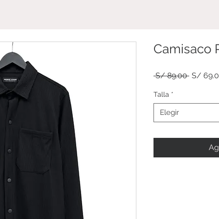
TIENDA
Camisaco 
Precio
 S/ 89.00 
S/ 69.
Talla
*
Elegir
Ag