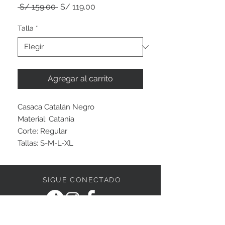
Precio
Precio
 S/ 159.00 
S/ 119.00
de
oferta
Talla
*
Agregar al carrito
Casaca Catalán Negro
Material: Catania
Corte: Regular
Tallas: S-M-L-XL
SIGUE CONECTADO
ESCRÍBENOS